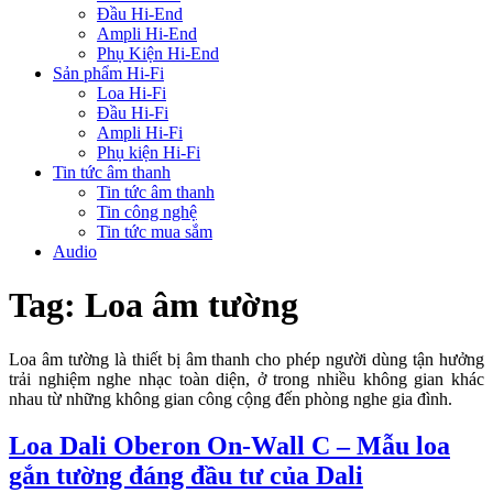
Đầu Hi-End
Ampli Hi-End
Phụ Kiện Hi-End
Sản phẩm Hi-Fi
Loa Hi-Fi
Đầu Hi-Fi
Ampli Hi-Fi
Phụ kiện Hi-Fi
Tin tức âm thanh
Tin tức âm thanh
Tin công nghệ
Tin tức mua sắm
Audio
Tag:
Loa âm tường
Loa âm tường là thiết bị âm thanh cho phép người dùng tận hưởng
trải nghiệm nghe nhạc toàn diện, ở trong nhiều không gian khác
nhau từ những không gian công cộng đến phòng nghe gia đình.
Loa Dali Oberon On-Wall C – Mẫu loa
gắn tường đáng đầu tư của Dali