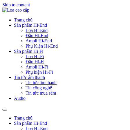
Skip to content
Trang chủ
Sản phẩm Hi-End
Loa Hi-End
Đầu Hi-End
Ampli Hi-End
Phụ Kiện Hi-End
Sản phẩm Hi-Fi
Loa Hi-Fi
Đầu Hi-Fi
Ampli Hi-Fi
Phụ kiện Hi-Fi
Tin tức âm thanh
Tin tức âm thanh
Tin công nghệ
Tin tức mua sắm
Audio
Trang chủ
Sản phẩm Hi-End
Loa Hi-End