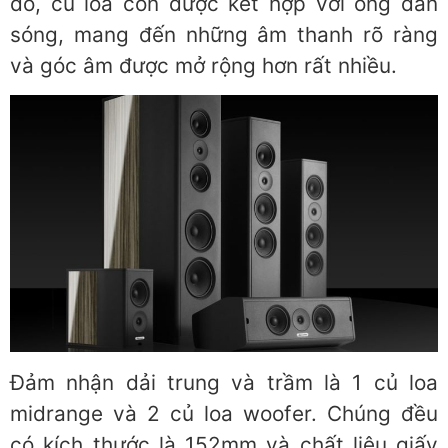
đó, củ loa còn được kết hợp với ống dẫn
sóng, mang đến những âm thanh rõ ràng
và góc âm được mở rộng hơn rất nhiều.
Đảm nhận dải trung và trầm là 1 củ loa
midrange và 2 củ loa woofer. Chúng đều
có kích thước là 152mm và chất liệu giấy