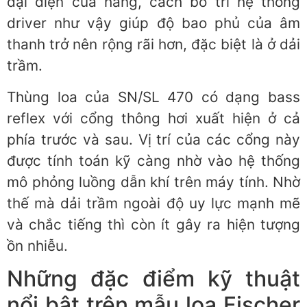
đại diện của hãng, cách bố trí hệ thống
driver như vậy giúp độ bao phủ của âm
thanh trở nên rộng rãi hơn, đặc biệt là ở dải
trầm.
Thùng loa của SN/SL 470 có dạng bass
reflex với cổng thông hơi xuất hiện ở cả
phía trước và sau. Vị trí của các cổng này
được tính toán kỹ càng nhờ vào hệ thống
mô phỏng luồng dẫn khí trên máy tính. Nhờ
thế mà dải trầm ngoài độ uy lực mạnh mẽ
và chắc tiếng thì còn ít gây ra hiện tượng
ồn nhiễu.
Những đặc điểm kỹ thuật
nổi bật trên mẫu loa Fischer