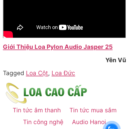
Giới Thiệu Loa Pylon Audio Jasper 25
Yên Vũ
Tagged
Loa Cột
,
Loa Đức
Tin tức âm thanh
Tin tức mua sắm
Tin công nghệ
Audio Hanoi