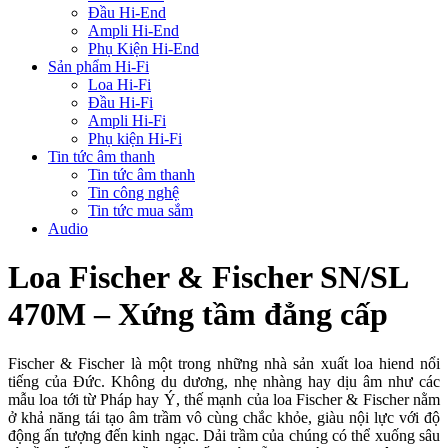
Đầu Hi-End
Ampli Hi-End
Phụ Kiện Hi-End
Sản phẩm Hi-Fi
Loa Hi-Fi
Đầu Hi-Fi
Ampli Hi-Fi
Phụ kiện Hi-Fi
Tin tức âm thanh
Tin tức âm thanh
Tin công nghệ
Tin tức mua sắm
Audio
Loa Fischer & Fischer SN/SL
470M – Xứng tầm đẳng cấp
Fischer & Fischer là một trong những nhà sản xuất loa hiend nổi
tiếng của Đức. Không du dương, nhẹ nhàng hay dịu âm như các
mẫu loa tới từ Pháp hay Ý, thế mạnh của loa Fischer & Fischer nằm
ở khả năng tái tạo âm trầm vô cùng chắc khỏe, giàu nội lực với độ
động ấn tượng đến kinh ngạc. Dải trầm của chúng có thể xuống sâu