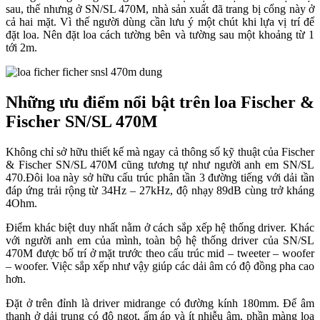
sau, thế nhưng ở SN/SL 470M, nhà sản xuất đã trang bị cổng này ở
cả hai mặt. Vì thế người dùng cần lưu ý một chút khi lựa vị trí để
đặt loa. Nên đặt loa cách tường bên và tường sau một khoảng từ 1
tới 2m.
Những ưu điểm nổi bật trên loa Fischer &
Fischer SN/SL 470M
Không chỉ sở hữu thiết kế mà ngay cả thông số kỹ thuật của Fischer
& Fischer SN/SL 470M cũng tương tự như người anh em SN/SL
470.Đôi loa này sở hữu cấu trúc phân tần 3 đường tiếng với dải tần
đáp ứng trải rộng từ 34Hz – 27kHz, độ nhạy 89dB cùng trở kháng
4Ohm.
Điểm khác biệt duy nhất nằm ở cách sắp xếp hệ thống driver. Khác
với người anh em của mình, toàn bộ hệ thống driver của SN/SL
470M được bố trí ở mặt trước theo cấu trúc mid – tweeter – woofer
– woofer. Việc sắp xếp như vậy giúp các dải âm có độ đồng pha cao
hơn.
Đặt ở trên đỉnh là driver midrange có đường kính 180mm. Để âm
thanh ở dải trung có độ ngọt, ấm áp và ít nhiễu âm, phần màng loa