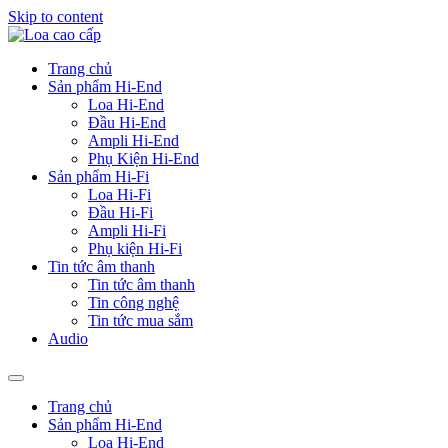
Skip to content
Trang chủ
Sản phẩm Hi-End
Loa Hi-End
Đầu Hi-End
Ampli Hi-End
Phụ Kiện Hi-End
Sản phẩm Hi-Fi
Loa Hi-Fi
Đầu Hi-Fi
Ampli Hi-Fi
Phụ kiện Hi-Fi
Tin tức âm thanh
Tin tức âm thanh
Tin công nghệ
Tin tức mua sắm
Audio
Trang chủ
Sản phẩm Hi-End
Loa Hi-End