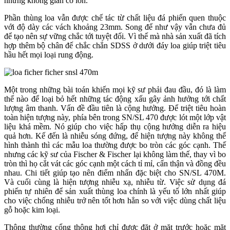
những không gian cỡ lớn.
Phần thùng loa vẫn được chế tác từ chất liệu đá phiến quen thuộc
với độ dày các vách khoảng 23mm. Song để như vậy vẫn chưa đủ
để tạo nên sự vững chắc tới tuyệt đối. Vì thế mà nhà sản xuất đã tích
hợp thêm bộ chân đế chắc chắn SDSS ở dưới đáy loa giúp triệt tiêu
hầu hết mọi loại rung động.
Một trong những bài toán khiến mọi kỹ sư phải đau đầu, đó là làm
thế nào để loại bỏ hết những tác động xấu gây ảnh hưởng tới chất
lượng âm thanh. Vấn đề đầu tiên là cộng hưởng. Để triệt tiêu hoàn
toàn hiện tượng này, phía bên trong SN/SL 470 được lót một lớp vật
liệu khá mềm. Nó giúp cho việc hấp thụ cộng hưởng diễn ra hiệu
quả hơn. Kế đến là nhiễu sóng đứng, để hiện tượng này không thể
hình thành thì các mẫu loa thường được bo tròn các góc cạnh. Thế
nhưng các kỹ sư của Fischer & Fischer lại không làm thế, thay vì bo
tròn thì họ cắt vát các góc cạnh một cách tỉ mỉ, cẩn thận và đồng đều
nhau. Chi tiết giúp tạo nên điểm nhấn đặc biệt cho SN/SL 470M.
Và cuối cùng là hiện tượng nhiễu xạ, nhiễu từ. Việc sử dụng đá
phiến tự nhiên để sản xuất thùng loa chính là yếu tố lớn nhất giúp
cho việc chống nhiễu trở nên tốt hơn hẳn so với việc dùng chất liệu
gỗ hoặc kim loại.
Thông thường cổng thông hơi chỉ được đặt ở mặt trước hoặc mặt