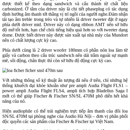
được thiết kế theo dạng sandwich và cấu thành từ chất liệu
carbonized. Ở tâm của driver này là chi tiết phaseplug có tác dụng
định hướng âm thanh tới thẳng vị trí ngồi của người nghe.Đảm nhận
tái tạo âm treble trong trẻo và tự nhiên là driver tweeter đặt ở ngay
phía dưới driver mid. Driver này có dạng ribbon AMT nên sở hữu
độ mở tốt hơn, hạn chế chói tiếng hiệu quả hơn so với tweeter dạng
dome. Được biết driver này được sản xuất tại nhà máy của Mundort
nên có chất lượng cực kỳ cao.
Phía dưới cùng là 2 driver woofer 180mm có phần nón loa làm từ
giấy và carbon theo cấu trúc sandwich nên dải trầm ngoài sự mạnh
mẽ, sôi động, chân thực thì còn sở hữu độ động cực kỳ cao.
Với những thông số kỹ thuật ấn tượng đã nêu ở trên, chỉ những hệ
thống khuếch đại khỏe khoắn như pre ampli Audia Flight FLS1 –
power ampli Audia Flight FLS4, ampli tích hợp Bladelius Saga I
mới có thể giúp Fischer & Fischer SN/SL 470M phô diễn hết khả
năng của nó.
Hiện audiophile có thể trải nghiệm trực tiếp âm thanh của đôi loa
SN/SL 470M tại phòng nghe của Audio Hà Nội – đơn vị phân phối
độc quyền các sản phẩm của Fischer & Fischer tại Việt Nam.