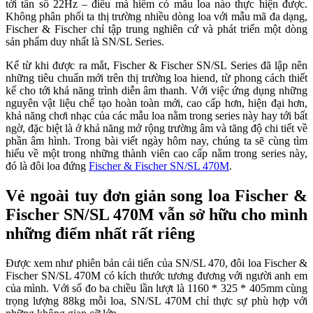
tới tần số 22Hz – điều mà hiếm có mẫu loa nào thực hiện được.
Không phân phối ta thị trường nhiều dòng loa với mẫu mã đa dạng,
Fischer & Fischer chỉ tập trung nghiên cứ và phát triển một dòng
sản phẩm duy nhất là SN/SL Series.
Kể từ khi được ra mắt, Fischer & Fischer SN/SL Series đã lập nên
những tiêu chuẩn mới trên thị trường loa hiend, từ phong cách thiết
kế cho tới khả năng trình diễn âm thanh. Với việc ứng dụng những
nguyên vật liệu chế tạo hoàn toàn mới, cao cấp hơn, hiện đại hơn,
khả năng chơi nhạc của các mẫu loa nằm trong series này hay tới bất
ngờ, đặc biệt là ở khả năng mở rộng trường âm và tăng độ chi tiết về
phần âm hình. Trong bài viết ngày hôm nay, chúng ta sẽ cùng tìm
hiểu về một trong những thành viên cao cấp nằm trong series này,
đó là đôi loa đứng
Fischer & Fischer SN/SL 470M
.
Vẻ ngoài tuy đơn giản song loa Fischer &
Fischer SN/SL 470M vẫn sở hữu cho mình
những điểm nhất rất riêng
Được xem như phiên bản cải tiến của SN/SL 470, đôi loa Fischer &
Fischer SN/SL 470M có kích thước tương đương với người anh em
của mình. Với số đo ba chiều lần lượt là 1160 * 325 * 405mm cùng
trọng lượng 88kg mỗi loa, SN/SL 470M chỉ thực sự phù hợp với