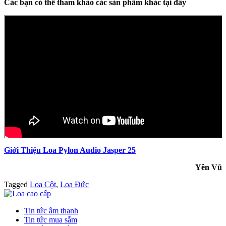
Các bạn có thể tham khảo các sản phẩm khác tại đây
Giới Thiệu Loa Pylon Audio Jasper 25
Yên Vũ
Tagged
Loa Cột
,
Loa Đức
Tin tức âm thanh
Tin tức mua sắm