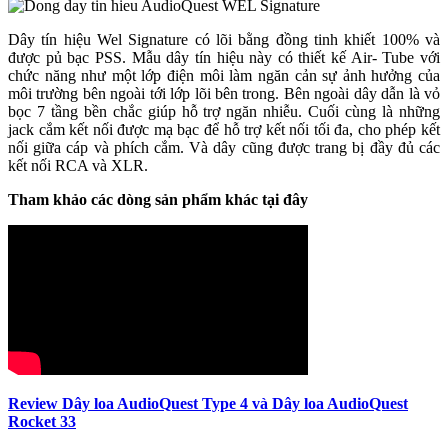
Dây tín hiệu Wel Signature có lõi bằng đồng tinh khiết 100% và
được pủ bạc PSS. Mẫu dây tín hiệu này có thiết kế Air- Tube với
chức năng như một lớp điện môi làm ngăn cản sự ảnh hưởng của
môi trường bên ngoài tới lớp lõi bên trong. Bên ngoài dây dẫn là vỏ
bọc 7 tầng bền chắc giúp hỗ trợ ngăn nhiễu. Cuối cùng là những
jack cắm kết nối được mạ bạc để hỗ trợ kết nối tối đa, cho phép kết
nối giữa cáp và phích cắm. Và dây cũng được trang bị đầy đủ các
kết nối RCA và XLR.
Tham khảo các dòng sản phẩm khác tại đây
Review Dây loa AudioQuest Type 4 và Dây loa AudioQuest
Rocket 33