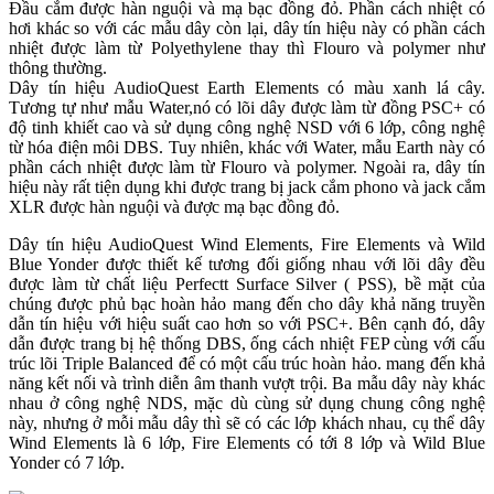
Đầu cắm được hàn nguội và mạ bạc đồng đỏ. Phần cách nhiệt có
hơi khác so với các mẫu dây còn lại, dây tín hiệu này có phần cách
nhiệt được làm từ Polyethylene thay thì Flouro và polymer như
thông thường.
Dây tín hiệu AudioQuest Earth Elements có màu xanh lá cây.
Tương tự như mẫu Water,nó có lõi dây được làm từ đồng PSC+ có
độ tinh khiết cao và sử dụng công nghệ NSD với 6 lớp, công nghệ
từ hóa điện môi DBS. Tuy nhiên, khác với Water, mẫu Earth này có
phần cách nhiệt được làm từ Flouro và polymer. Ngoài ra, dây tín
hiệu này rất tiện dụng khi được trang bị jack cắm phono và jack cắm
XLR được hàn nguội và được mạ bạc đồng đỏ.
Dây tín hiệu AudioQuest Wind Elements, Fire Elements và Wild
Blue Yonder được thiết kế tương đối giống nhau với lõi dây đều
được làm từ chất liệu Perfectt Surface Silver ( PSS), bề mặt của
chúng được phủ bạc hoàn hảo mang đến cho dây khả năng truyền
dẫn tín hiệu với hiệu suất cao hơn so với PSC+. Bên cạnh đó, dây
dẫn được trang bị hệ thống DBS, ống cách nhiệt FEP cùng với cấu
trúc lõi Triple Balanced để có một cấu trúc hoàn hảo. mang đến khả
năng kết nối và trình diễn âm thanh vượt trội. Ba mẫu dây này khác
nhau ở công nghệ NDS, mặc dù cùng sử dụng chung công nghệ
này, nhưng ở mỗi mẫu dây thì sẽ có các lớp khách nhau, cụ thể dây
Wind Elements là 6 lớp, Fire Elements có tới 8 lớp và Wild Blue
Yonder có 7 lớp.