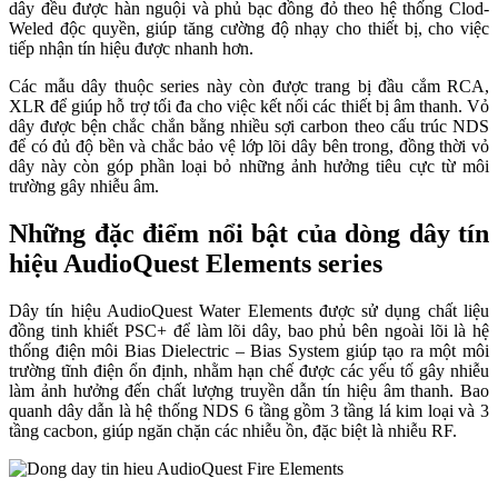
dây đều được hàn nguội và phủ bạc đồng đỏ theo hệ thống Clod-
Weled độc quyền, giúp tăng cường độ nhạy cho thiết bị, cho việc
tiếp nhận tín hiệu được nhanh hơn.
Các mẫu dây thuộc series này còn được trang bị đầu cắm RCA,
XLR để giúp hỗ trợ tối đa cho việc kết nối các thiết bị âm thanh. Vỏ
dây được bện chắc chắn bằng nhiều sợi carbon theo cấu trúc NDS
để có đủ độ bền và chắc bảo vệ lớp lõi dây bên trong, đồng thời vỏ
dây này còn góp phần loại bỏ những ảnh hưởng tiêu cực từ môi
trường gây nhiễu âm.
Những đặc điểm nổi bật của dòng dây tín
hiệu AudioQuest Elements series
Dây tín hiệu AudioQuest Water Elements được sử dụng chất liệu
đồng tinh khiết PSC+ để làm lõi dây, bao phủ bên ngoài lõi là hệ
thống điện môi Bias Dielectric – Bias System giúp tạo ra một môi
trường tĩnh điện ổn định, nhằm hạn chế được các yếu tố gây nhiễu
làm ảnh hưởng đến chất lượng truyền dẫn tín hiệu âm thanh. Bao
quanh dây dẫn là hệ thống NDS 6 tầng gồm 3 tầng lá kim loại và 3
tầng cacbon, giúp ngăn chặn các nhiễu ồn, đặc biệt là nhiễu RF.