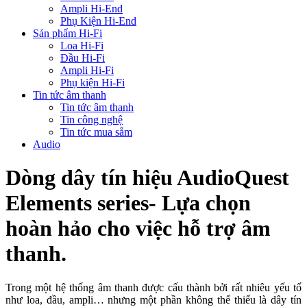
Ampli Hi-End
Phụ Kiện Hi-End
Sản phẩm Hi-Fi
Loa Hi-Fi
Đầu Hi-Fi
Ampli Hi-Fi
Phụ kiện Hi-Fi
Tin tức âm thanh
Tin tức âm thanh
Tin công nghệ
Tin tức mua sắm
Audio
Dòng dây tín hiệu AudioQuest
Elements series- Lựa chọn
hoàn hảo cho việc hỗ trợ âm
thanh.
Trong một hệ thống âm thanh được cấu thành bởi rất nhiêu yếu tố
như loa, đầu, ampli… nhưng một phần không thể thiếu là dây tín