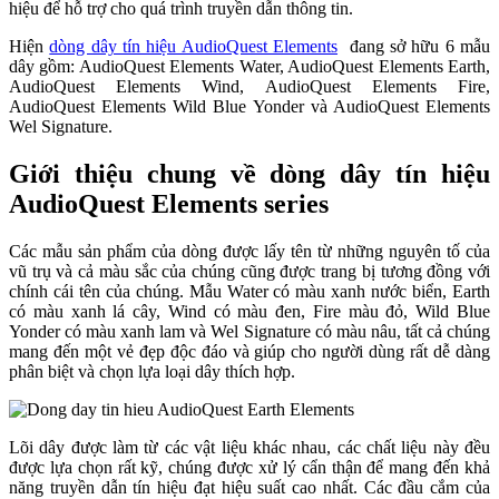
hiệu để hỗ trợ cho quá trình truyền dẫn thông tin.
Hiện
dòng dây tín hiệu AudioQuest Elements
đang sở hữu 6 mẫu
dây gồm: AudioQuest Elements Water, AudioQuest Elements Earth,
AudioQuest Elements Wind, AudioQuest Elements Fire,
AudioQuest Elements Wild Blue Yonder và AudioQuest Elements
Wel Signature.
Giới thiệu chung về dòng dây tín hiệu
AudioQuest Elements series
Các mẫu sản phẩm của dòng được lấy tên từ những nguyên tố của
vũ trụ và cả màu sắc của chúng cũng được trang bị tương đồng với
chính cái tên của chúng. Mẫu Water có màu xanh nước biển, Earth
có màu xanh lá cây, Wind có màu đen, Fire màu đỏ, Wild Blue
Yonder có màu xanh lam và Wel Signature có màu nâu, tất cả chúng
mang đến một vẻ đẹp độc đáo và giúp cho người dùng rất dễ dàng
phân biệt và chọn lựa loại dây thích hợp.
Lõi dây được làm từ các vật liệu khác nhau, các chất liệu này đều
được lựa chọn rất kỹ, chúng được xử lý cẩn thận để mang đến khả
năng truyền dẫn tín hiệu đạt hiệu suất cao nhất. Các đầu cắm của