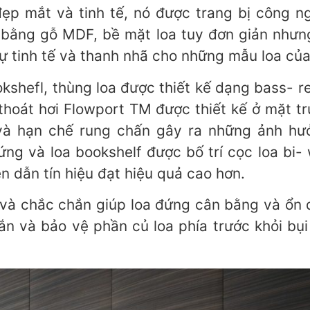
ẹp mắt và tinh tế, nó được trang bị công 
m bằng gỗ MDF, bề mặt loa tuy đơn giản nhưn
ự tinh tế và thanh nhã cho những mẫu loa của
kshefl, thùng loa được thiết kế dạng bass- r
hoát hơi Flowport TM được thiết kế ở mặt tr
 và hạn chế rung chấn gây ra những ảnh hư
ng và loa bookshelf được bố trí cọc loa bi-
n dẫn tín hiệu đạt hiệu quả cao hơn.
và chắc chắn giúp loa đứng cân bằng và ổn 
n và bảo vệ phần củ loa phía trước khỏi bụi