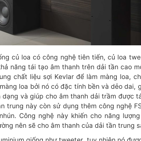
ống củ loa có công nghệ tiên tiến, củ loa t
hả năng tái tạo âm thanh trên dải tần cao mộ
dung chất liệu sợi Kevlar để làm màng loa, c
màng loa bởi nó có đặc tính bền và dẻo dai, 
iến dạng và giúp cho âm thanh dải trầm được 
tần trung này còn sử dụng thêm công nghệ F
nhún. Công nghệ này khiến cho năng lượng
ờng nên sẽ cho âm thanh của dải tần trung s
uminium giống như tweeter, tuy nhiên nó được 