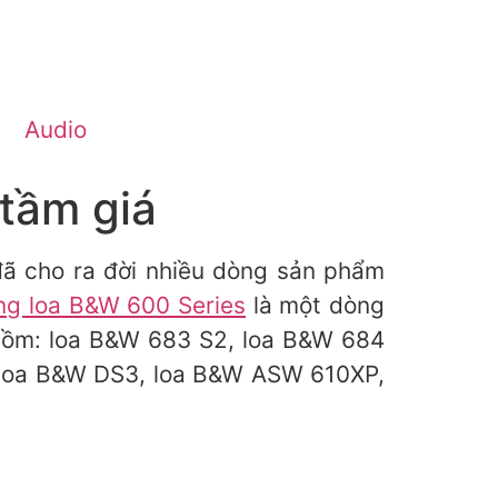
Audio
tầm giá
đã cho ra đời nhiều dòng sản phẩm
ng loa B&W 600 Series
là một dòng
 gồm: loa B&W 683 S2, loa B&W 684
 loa B&W DS3, loa B&W ASW 610XP,