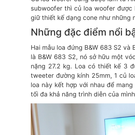
subwoofer thì củ loa woofer được 
giữ thiết kế dạng cone như những 
Những đặc điểm nổi bậ
Hai mẫu loa đứng B&W 683 S2 và B
là B&W 683 S2, nó sở hữu một vóc
nặng 27.2 kg. Loa có thiết kế 3 
tweeter đường kính 25mm, 1 củ l
loa này kết hợp với nhau để mang 
tối đa khả năng trình diễn của mìn