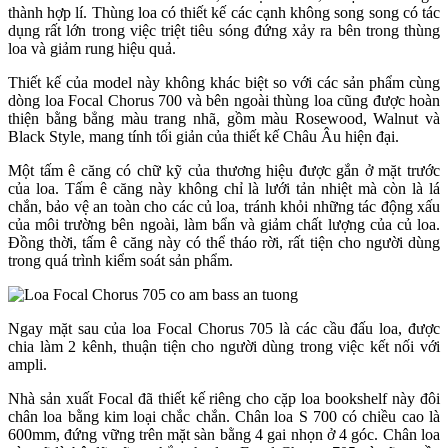
thành hợp lí. Thùng loa có thiết kế các cạnh không song song có tác
dụng rất lớn trong việc triệt tiêu sóng đứng xảy ra bên trong thùng
loa và giảm rung hiệu quả.
Thiết kế của model này không khác biệt so với các sản phẩm cùng
dòng loa Focal Chorus 700 và bên ngoài thùng loa cũng được hoàn
thiện bằng bẳng màu trang nhã, gồm màu Rosewood, Walnut và
Black Style, mang tính tối giản của thiết kế Châu Âu hiện đại.
Một tấm ê căng có chữ kỹ của thương hiệu được gắn ở mặt trước
của loa. Tấm ê căng này không chỉ là lưới tản nhiệt mà còn là lá
chắn, bảo vệ an toàn cho các củ loa, tránh khỏi những tác động xấu
của môi trường bên ngoài, làm bẩn và giảm chất lượng của củ loa.
Đồng thời, tấm ê căng này có thể tháo rời, rất tiện cho người dùng
trong quá trình kiểm soát sản phẩm.
Ngay mặt sau của loa Focal Chorus 705 là các cầu đấu loa, được
chia làm 2 kênh, thuận tiện cho người dùng trong việc kết nối với
ampli.
Nhà sản xuất Focal đã thiết kế riêng cho cặp loa bookshelf này đôi
chân loa bằng kim loại chắc chắn. Chân loa S 700 có chiều cao là
600mm, đứng vững trên mặt sàn bằng 4 gai nhọn ở 4 góc. Chân loa