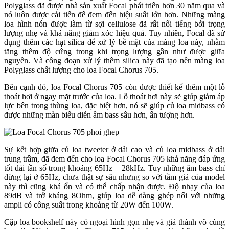
Polyglass đã được nhà sản xuất Focal phát triển hơn 30 năm qua và
nó luôn được cải tiến để đem đến hiệu suất lớn hơn. Những màng
loa hình nón được làm từ sợi cellulose đã rất nổi tiếng bởi trọng
lượng nhẹ và khả năng giảm xóc hiệu quả. Tuy nhiên, Focal đã sử
dụng thêm các hạt silica để xử lý bề mặt của màng loa này, nhằm
tăng thêm độ cứng trong khi trọng lượng gần như được giữa
nguyên. Và công đoạn xử lý thêm silica này đã tạo nên màng loa
Polyglass chất lượng cho loa Focal Chorus 705.
Bên cạnh đó, loa Focal Chorus 705 còn được thiết kế thêm một lỗ
thoát hơi ở ngay mặt trước của loa. Lỗ thoát hơi này sẽ giúp giảm áp
lực bên trong thùng loa, đặc biệt hơn, nó sẽ giúp củ loa midbass có
được những màn biểu diễn âm bass sâu hơn, ấn tượng hơn.
Sự kết hợp giữa củ loa tweeter ở dải cao và củ loa midbass ở dải
trung trầm, đã đem đến cho loa Focal Chorus 705 khả năng đáp ứng
tốt dải tần số trong khoảng 65Hz – 28kHz. Tuy những âm bass chỉ
dừng lại ở 65Hz, chưa thật sự sâu nhưng so với tầm giá của model
này thì cũng khá ổn và có thể chấp nhận được. Độ nhạy của loa
89dB và trở kháng 8Ohm, giúp loa dễ dàng ghép nối với những
ampli có công suất trong khoảng từ 20W đến 100W.
Cặp loa bookshelf này có ngoại hình gọn nhẹ và giá thành vô cùng