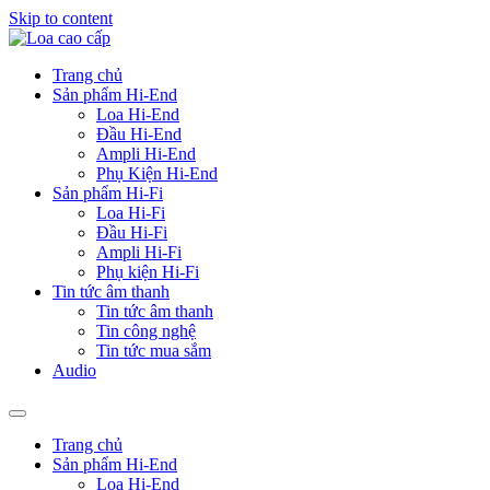
Skip to content
Trang chủ
Sản phẩm Hi-End
Loa Hi-End
Đầu Hi-End
Ampli Hi-End
Phụ Kiện Hi-End
Sản phẩm Hi-Fi
Loa Hi-Fi
Đầu Hi-Fi
Ampli Hi-Fi
Phụ kiện Hi-Fi
Tin tức âm thanh
Tin tức âm thanh
Tin công nghệ
Tin tức mua sắm
Audio
Trang chủ
Sản phẩm Hi-End
Loa Hi-End