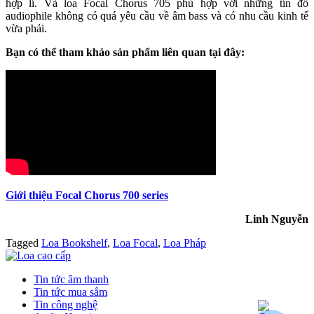
hợp lí. Và loa Focal Chorus 705 phù hợp với những tín đồ
audiophile không có quá yêu cầu về âm bass và có nhu cầu kinh tế
vừa phải.
Bạn có thể tham khảo sản phẩm liên quan tại đây:
Giới thiệu Focal Chorus 700 series
Linh Nguyễn
Tagged
Loa Bookshelf
,
Loa Focal
,
Loa Pháp
Tin tức âm thanh
Tin tức mua sắm
Tin công nghệ