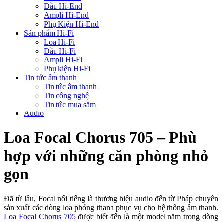
Đầu Hi-End
Ampli Hi-End
Phụ Kiện Hi-End
Sản phẩm Hi-Fi
Loa Hi-Fi
Đầu Hi-Fi
Ampli Hi-Fi
Phụ kiện Hi-Fi
Tin tức âm thanh
Tin tức âm thanh
Tin công nghệ
Tin tức mua sắm
Audio
Loa Focal Chorus 705 – Phù
hợp với những căn phòng nhỏ
gọn
Đã từ lâu, Focal nổi tiếng là thương hiệu audio đến từ Pháp chuyên
sản xuất các dòng loa phóng thanh phục vụ cho hệ thống âm thanh.
Loa Focal Chorus 705
được biết đến là một model nằm trong dòng