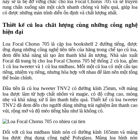
này sẽ là bệ đỡ vững chắc cho loa Focal Chorus 705 và sẽ truyền
rung chấn xuống sàn một cách nhanh chóng và hiệu quả, giúp loa
có được những màn trình diễn ổn định và chất lượng nhất.
Thiết kế củ loa chất lượng cùng những công nghệ
hiện đại
Loa Focal Chorus 705 là cặp loa bookshelf 2 đường tiếng, được
ứng dụng những công nghệ tiên tiến của hãng trong chế tạo củ loa,
đem đến khả năng tái tạo âm thanh khá ấn tượng. Nhà sản xuất
Focal đã trang bị cho loa Focal Chorus 705 hệ thống 2 củ loa, gồm
1 củ loa tweeter và 1 củ loa midbass. Mỗi một củ loa có một cấu tạo
riêng, nhiệm vụ riêng, nhưng hòa hợp với nhau để làm nên một tổng
thể hoàn chỉnh.
Đầu tiên là củ loa tweeter TNV2 có đường kính 25mm, với màng
loa được làm từ hợp chất nhôm và magie, có độ cứng cao, mỏng
nhẹ và khả năng xử lí âm thanh hiệu quả. Thiết kế củ loa tweeter
TNV2 đã đem đến cho người dùng những trải nghiệm âm thanh cao
vút, rộng mở và độ méo tiếng hầu như là không có.
Đối với củ loa midbass hình nón có đường kính 165mm và màng
loa được ứng dụng công nghệ Polyglass. Màng loa hình nón