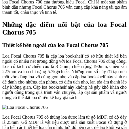
loa Focal Chorus 700 của thương hiệu Focal. Chỉ là một sản phẩm
bình dân nhưng Focal Chorus 705 vẫn cung cấp khả năng tái tạo âm
thanh tốt, chân thực và tinh tế.
Những đặc điểm nổi bật của loa Focal
Chorus 705
Thiết kế bên ngoài của loa Focal Chorus 705
Loa Focal Chorus 705 là cặp loa bookshelf có sở hữu thiết kế bên
ngoài có nhiều nét tương đồng với loa Focal Chorus 706 cùng dòng.
Loa có kích cỡ chiều cao là 315mm, chiều rộng 190mm, chiều sâu
227mm và loa chỉ nặng 5.7kg/chiếc. Những con số này đã tạo nên
một vóc dáng loa vô cùng gọn nhẹ và cặp loa bookshelf này sinh ra
để dành cho những căn phòng có diện tích nhỏ, lan tỏa âm thanh lấp
đầy không gian. Cặp loa bookshelf này không hề gây khó khăn cho
người dùng trong quá trình vận chuyển, lắp đặt sản phẩm và người
dùng có thể đặt loa ở trên kệ hay giá sách.
Loa Focal Chorus 705 có thùng loa được làm từ gỗ MDF, có độ dày
là 25mm. Gỗ MDF là vật liệu được nhà sản xuất Focal sử dụng ở
hầu hết các thiết kế loa của mình, bởi độ bền cao, dễ tạo khối và gía