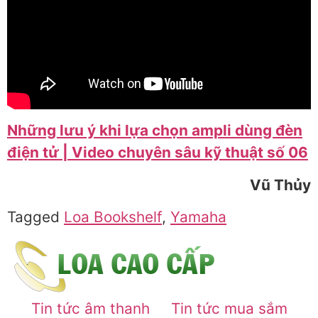
Những lưu ý khi lựa chọn ampli dùng đèn
điện tử | Video chuyên sâu kỹ thuật số 06
Vũ Thủy
Tagged
Loa Bookshelf
,
Yamaha
Tin tức âm thanh
Tin tức mua sắm