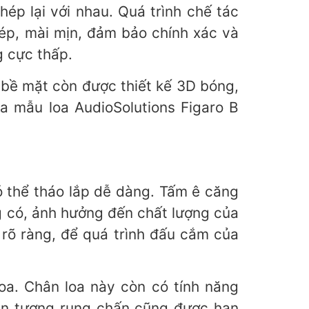
ép lại với nhau. Quá trình chế tác
hép, mài mịn, đảm bảo chính xác và
g cực thấp.
 bề mặt còn được thiết kế 3D bóng,
a mẫu loa AudioSolutions Figaro B
ó thể tháo lắp dễ dàng. Tấm ê căng
g có, ảnh hưởng đến chất lượng của
 rõ ràng, để quá trình đấu cắm của
loa. Chân loa này còn có tính năng
iện tượng rung chấn cũng được hạn