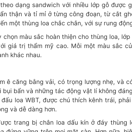
 theo dạng sandwich với nhiều lớp gỗ được gh
ẩn thận và tỉ mỉ ở từng công đoạn, từ cắt g
đến một thùng loa chắc chắn, với sự rung độn
ùy chọn màu sắc hoàn thiện cho thùng loa, lớp
i giá trị thẩm mỹ cao. Mỗi một màu sắc củ
hành khác nhau.
ấm ê căng bằng vải, có trọng lượng nhẹ, và c
ỏi bụi bẩn và những tác động vật lí không đán
u đấu loa WBT, được chú thích kênh trái, phải
óng và dễ dàng hơn.
ược trang bị chân loa dấu kín ở đáy thùng 
loa đứng vững trên mọi mặt sàn. Hơn nữa, h