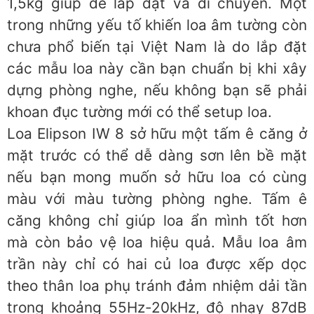
1,5kg giúp dễ lắp đặt và di chuyển. Một
trong những yếu tố khiến loa âm tường còn
chưa phổ biến tại Việt Nam là do lắp đặt
các mẫu loa này cần bạn chuẩn bị khi xây
dựng phòng nghe, nếu không bạn sẽ phải
khoan đục tường mới có thể setup loa.
Loa Elipson IW 8 sở hữu một tấm ê căng ở
mặt trước có thể dễ dàng sơn lên bề mặt
nếu bạn mong muốn sở hữu loa có cùng
màu với màu tường phòng nghe. Tấm ê
căng không chỉ giúp loa ẩn mình tốt hơn
mà còn bảo vệ loa hiệu quả. Mẫu loa âm
trần này chỉ có hai củ loa được xếp dọc
theo thân loa phụ tránh đảm nhiệm dải tần
trong khoảng 55Hz-20kHz, độ nhạy 87dB