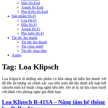
Đầu Hi-End
Ampli Hi-End
Phụ Kiện Hi-End
Sản phẩm Hi-Fi
Loa Hi-Fi
Đầu Hi-Fi
Ampli Hi-Fi
Phụ kiện Hi-Fi
Tin tức âm thanh
Tin tức âm thanh
Tin công nghệ
Tin tức mua sắm
Audio
Tag:
Loa Klipsch
Loa Klipsch là những sản phẩm có khả năng tái hiện âm thanh với
độ lớn ấn tượng và chính xác cao trên toàn dải tần được kết hợp bởi
chuyên môn kỹ thuật công nghệ tiên tiến. Đó sẽ là sự lựa chọn tuyệt
vời dành cho phòng nghe gia đình bạn.
Loa Klipsch R-41SA – Nâng tầm hệ thống