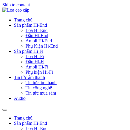
Skip to content
Trang chủ
Sản phẩm Hi-End
Loa Hi-End
Đầu Hi-End
Ampli Hi-End
Phụ Kiện Hi-End
Sản phẩm Hi-Fi
Loa Hi-Fi
Đầu Hi-Fi
Ampli Hi-Fi
Phụ kiện Hi-Fi
Tin tức âm thanh
Tin tức âm thanh
Tin công nghệ
Tin tức mua sắm
Audio
Trang chủ
Sản phẩm Hi-End
Loa Hi-End