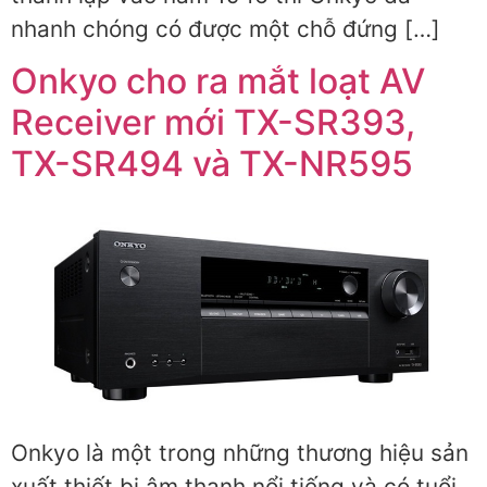
nhanh chóng có được một chỗ đứng […]
Onkyo cho ra mắt loạt AV
Receiver mới TX-SR393,
TX-SR494 và TX-NR595
Onkyo là một trong những thương hiệu sản
xuất thiết bị âm thanh nổi tiếng và có tuổi